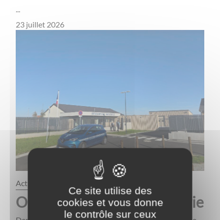
...
23 juillet 2026
actualités
Ce site utilise des
Ouverture de la gendarmerie
cookies et vous donne
le contrôle sur ceux
Depuis, le lundi 6 octobre 2025, la nouvelle brigade de