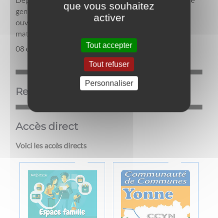
que vous souhaitez
gendarmerie de Villeneuve-la-Guyard est
activer
ouverte.L’accueil au public est effectif les mercredis
matin, entre 8 et 12 heures ainsi que les vendredis ...
Tout accepter
08 octobre 2025
Tout refuser
Personnaliser
Rendez-vous Passeport et CNI
Accès direct
Voici les accès directs