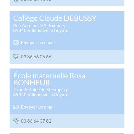
Collège Claude DEBUSSY
Rue Antoine de St Exupéry
89340
Villeneuve la Guyard
Envoyer un email
66 50 66 68 30
École maternelle Rosa
BONHEUR
7 rue Antoine de St Exupéry
89340
Villeneuve la Guyard
Envoyer un email
28 70 46 68 30