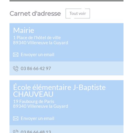
Carnet d'adresse
Tout voir
Mairie
1 Place de l'hôtel de ville
89340
Villeneuve la Guyard
Envoyer un email
79 24 66 68 30
École élémentaire J-Baptiste
CHAUVEAU
19 Faubourg de Paris
89340
Villeneuve la Guyard
Envoyer un email
31 84 66 68 30