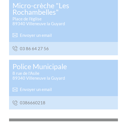
Micro-crèche "Les
Rochambelles"
Place de l'église
89340
Villeneuve la Guyard
Envoyer un email
65 72 46 68 30
Police Municipale
8 rue de l'Asile
89340
Villeneuve la Guyard
Envoyer un email
8120666830