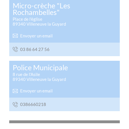
Micro-crèche "Les
Rochambelles"
Place de l'église
89340
Villeneuve la Guyard
Envoyer un email
65 72 46 68 30
Police Municipale
8 rue de l'Asile
89340
Villeneuve la Guyard
Envoyer un email
8120666830