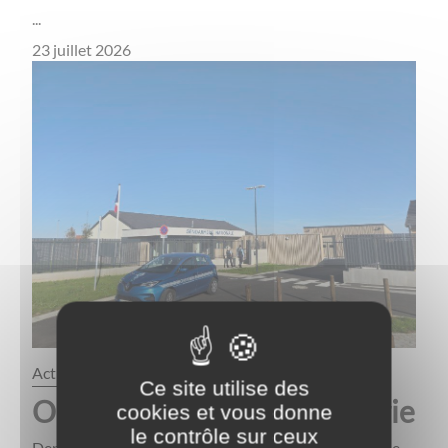
...
23 juillet 2026
actualités
Ce site utilise des
Ouverture de la gendarmerie
cookies et vous donne
le contrôle sur ceux
Depuis, le lundi 6 octobre 2025, la nouvelle brigade de