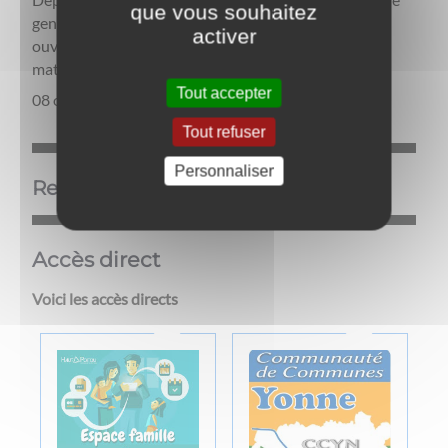
que vous souhaitez
gendarmerie de Villeneuve-la-Guyard est
activer
ouverte.L’accueil au public est effectif les mercredis
matin, entre 8 et 12 heures ainsi que les vendredis ...
Tout accepter
08 octobre 2025
Tout refuser
Personnaliser
Rendez-vous Passeport et CNI
Accès direct
Voici les accès directs