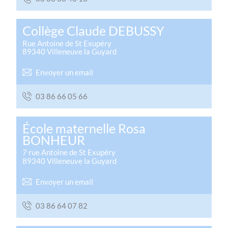
Collège Claude DEBUSSY
Rue Antoine de St Exupéry
89340
Villeneuve la Guyard
Envoyer un email
66 50 66 68 30
École maternelle Rosa
BONHEUR
7 rue Antoine de St Exupéry
89340
Villeneuve la Guyard
Envoyer un email
28 70 46 68 30