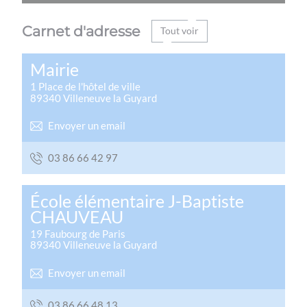
Carnet d'adresse
Tout voir
Mairie
1 Place de l'hôtel de ville
89340
Villeneuve la Guyard
Envoyer un email
79 24 66 68 30
École élémentaire J-Baptiste
CHAUVEAU
19 Faubourg de Paris
89340
Villeneuve la Guyard
Envoyer un email
31 84 66 68 30