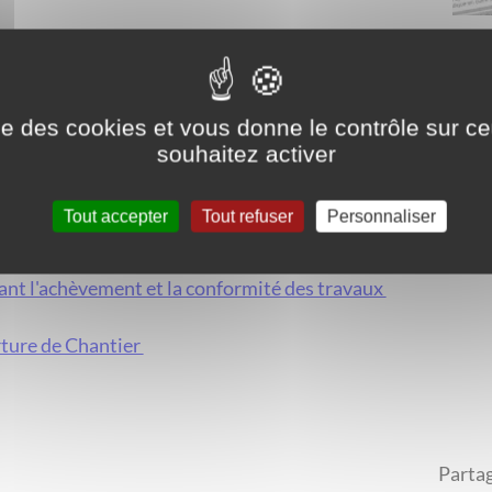
alable de travaux
ise des cookies et vous donne le contrôle sur 
souhaitez activer
re
Tout accepter
Tout refuser
Personnaliser
cat d'urbanisme d'Information (a) ou Opérationnel (b)
ant l'achèvement et la conformité des travaux
ture de Chantier
Partag