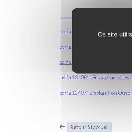
cerfa
13703*​​​​​​​ Déclaration pré
Ce site util
cerfa 13406* Permis de constui
cerfa 13410* Demande de Certifi
cerfa 13408*
déclaration attest
cerfa 13407* Déclaration Ouver
Retour à l'accueil