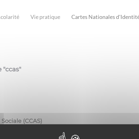
scolarité
Vie pratique
Cartes Nationales d'Identit
 "
ccas
"
Sociale (CCAS)
'Action SocialeLe CCAS est un interlocuteur de proximité qui 
tions de vie des personnes isolées, démunies ...