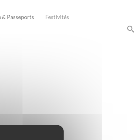
é & Passeports
Festivités
offre des aides adaptées. Il